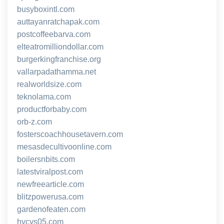
busyboxintl.com
auttayanratchapak.com
postcoffeebarva.com
elteatromilliondollar.com
burgerkingfranchise.org
vallarpadathamma.net
realworldsize.com
teknolama.com
productforbaby.com
orb-z.com
fosterscoachhousetavern.com
mesasdecultivoonline.com
boilersnbits.com
latestviralpost.com
newfreearticle.com
blitzpowerusa.com
gardenofeaten.com
hycys05.com