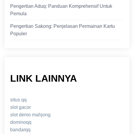
Pengertian Aduq: Panduan Komprehensif Untuk
Pemula
Pengertian Sakong: Penjelasan Permainan Kartu
Populer
LINK LAINNYA
situs qq
slot gacor
slot demo mahjong
dominoqq
bandarqq