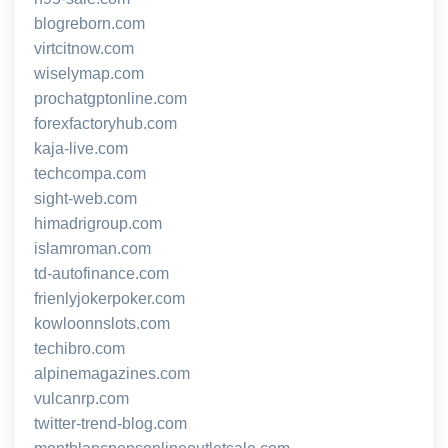
blogreborn.com
virtcitnow.com
wiselymap.com
prochatgptonline.com
forexfactoryhub.com
kaja-live.com
techcompa.com
sight-web.com
himadrigroup.com
islamroman.com
td-autofinance.com
frienlyjokerpoker.com
kowloonnslots.com
techibro.com
alpinemagazines.com
vulcanrp.com
twitter-trend-blog.com