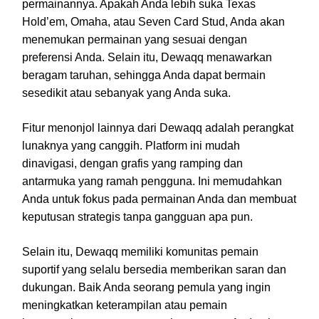
permainannya. Apakah Anda lebih suka Texas
Hold’em, Omaha, atau Seven Card Stud, Anda akan
menemukan permainan yang sesuai dengan
preferensi Anda. Selain itu, Dewaqq menawarkan
beragam taruhan, sehingga Anda dapat bermain
sesedikit atau sebanyak yang Anda suka.
Fitur menonjol lainnya dari Dewaqq adalah perangkat
lunaknya yang canggih. Platform ini mudah
dinavigasi, dengan grafis yang ramping dan
antarmuka yang ramah pengguna. Ini memudahkan
Anda untuk fokus pada permainan Anda dan membuat
keputusan strategis tanpa gangguan apa pun.
Selain itu, Dewaqq memiliki komunitas pemain
suportif yang selalu bersedia memberikan saran dan
dukungan. Baik Anda seorang pemula yang ingin
meningkatkan keterampilan atau pemain