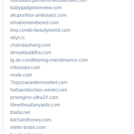
montblancpensonlineoutletsale.com
babygadgetsreview.com
akupunktur-ambulanz.com
whatiremembered.com
linq-condo-beautyworld.com
ebyt.cc
chaindaohang.com
drmarkbuddha.com
lg-air-conditioning-maintenance.com
infoorator.com
novte.com
7hpizzaeasternmarket.com
hollaendisches-viertel.com
proengine-ultra24.com
lifewithoutlanyards.com
traida.net
kitchandhoney.com
metro-bistro.com