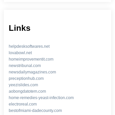
Links
helpdesksoftwares.net
lovabowl.net
homeimprovementit.com
newstribunal.com
newsdailymagazines.com
preceptionhub.com
yeezislides.com
aobongdatotem.com
home-remedies-yeast-infection.com
electroreal.com
bestofmiami-dadecounty.com