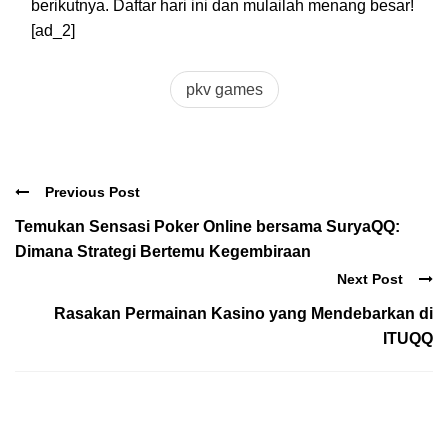
berikutnya. Daftar hari ini dan mulailah menang besar!
[ad_2]
pkv games
Previous Post
Temukan Sensasi Poker Online bersama SuryaQQ:
Dimana Strategi Bertemu Kegembiraan
Next Post
Rasakan Permainan Kasino yang Mendebarkan di
ITUQQ